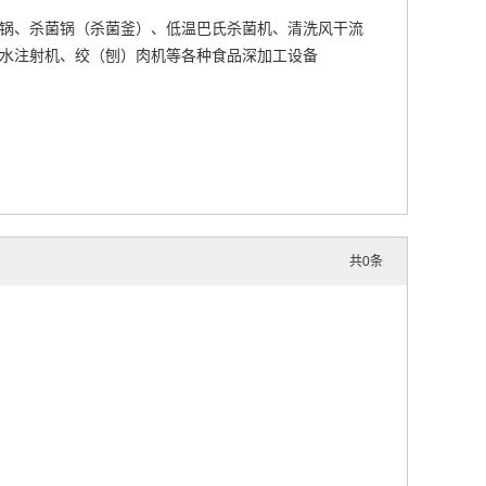
锅、杀菌锅（杀菌釜）、低温巴氏杀菌机、清洗风干流
水注射机、绞（刨）肉机等各种食品深加工设备
共
0
条